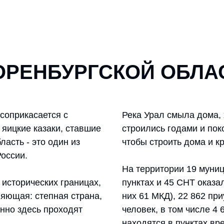
ОРЕНБУРГСКОЙ ОБЛА
 соприкасается с
Река Урал смыла дома, 
 яицкие казаки, ставшие
строились годами и пок
асть - это один из
чтобы строить дома и к
оссии.
На территории 19 муни
 исторических границах,
пунктах и 45 СНТ оказа
ляющая: степная страна,
них 61 МКД), 22 862 пр
нно здесь проходят
человек, в том числе 4 
находятся в пунктах в